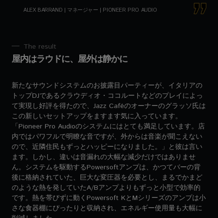
ALEX BARRAND | マネージャー | PIONEER PRO AUDIO
The result
屋内はラウドに、屋外は静かに
新たなサウンドシステムのお披露目パーティーが、イタリアの
トップDJであるクラウディオ・ココルートなどのプレイによっ
て実現し好評を得たので、Jazz Caféのオーナーのグラッソ氏は
この新しいセットアップをますます気に入っています。
「Pioneer Pro Audioのシステムにはとても満足しています。店
内ではパワフルで明瞭な音ですが、外からは音楽が聞こえない
ので、近隣住民もずっとハッピーになりました。」と彼は言い
ます。しかし、違いは音漏れの大幅な減少だけではありませ
ん。システムを駆動するPowersoftアンプは、かつてバーの背
後に格納されていた、巨大な変圧器を必要とし、まるでかまど
のような熱を発していたA/Bアンプよりもずっと小型で効率的
です。熱を帯びずに動くPowersoft KとMシリーズのアンプは小
さな食器棚にぴったりと収納され、エネルギー使用量も大幅に