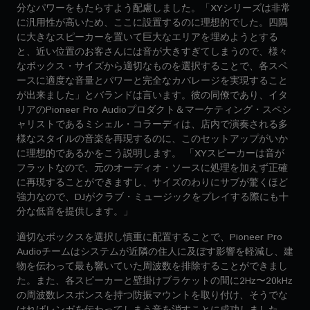
分なパワーをもたらすよう配慮しました。「XYシリーズは非常
に汎用性が高いため、ここに設置するのに理想的でした。四隅
に大きなスピーカーを置いて巨大なエリアを埋めようとする
と、近い位置のお客さんには音が大きすぎてしまうので、様々
なボックス・サイズから適切なものを選択することで、各スペ
ースに適度な音量とパワーと完全なカバレージを実現すること
が出来ました」とバランドは言います。彼の同僚であり、イタ
リアのPioneer Pro Audioプロダクト＆マーケティング・スペシ
ャリストであるミシェル・コラーディは、店内で演奏される多
様なスタイルの音楽を再現するのに、このセットアップがいか
に理想的であるかをこう説明します。 「XYスピーカーは音が
フラットなので、元のオーディオ・ソースに処理を加えず正確
に再現することができますし、サイズのわりにサブが驚くほど
強力なので、DJがクラブ・ミュージックをプレイする際にも十
分な低音を提供します。」
適切なボックスを選択し慎重に配置することで、Pioneer Pro
Audioチームはシステムが近隣の住人に及ぼす影響を軽減し、建
物を伝わって最も響いていた周波数を排除することができまし
た。また、各スピーカーと壁掛けブラケットの間に2Hz〜20kHz
の周波数レスポンスを持つ防振マウントを取り付け、そうでな
ければレンガを伝わってしまう音を消すことに成功しました。