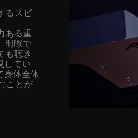
するスピ
力ある重
、明瞭で
ても聴き
現してい
て身体全体
むことが