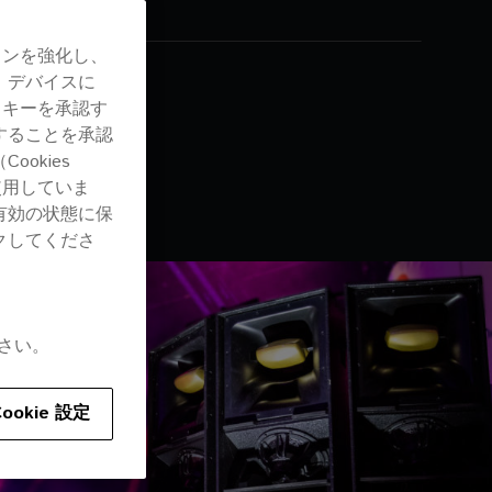
RIES
ョンを強化し、
CIAL
、デバイスに
ッキーを承認す
することを承認
okies
使用していま
有効の状態に保
クしてくださ
さい。
Cookie 設定