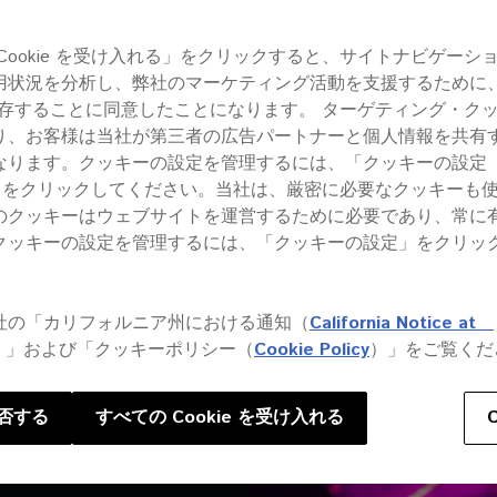
XPRS SE
Cookie を受け入れる」をクリックすると、サイトナビゲーシ
COMMER
用状況を分析し、弊社のマーケティング活動を支援するために
 を保存することに同意したことになります。 ターゲティング・ク
り、お客様は当社が第三者の広告パートナーと個人情報を共有
ります。クッキーの設定を管理するには、「クッキーの設定（Co
gs）」をクリックしてください。当社は、厳密に必要なクッキーも
のクッキーはウェブサイトを運営するために必要であり、常に
クッキーの設定を管理するには、「クッキーの設定」をクリッ
社の「カリフォルニア州における通知（
California Notice at
）」および「クッキーポリシー（
Cookie Policy
）」をご覧くだ
がら広範
否する
すべての Cookie を受け入れる
できるス