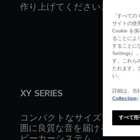
作り上げてください。
「すべての 
サイトの使
Cookie
ることによ
することにな
Settin
す。これら
たれます。
い。
XY SERIES
詳細は、当
Collection
コンパクトなサイズでありな
すべて拒
囲に良質な音を届けることの
ピーカーシステム。