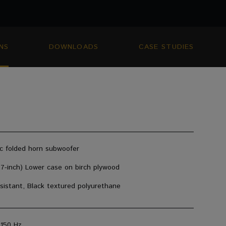
NS
DOWNLOADS
CASE STUDIES
ic folded horn subwoofer
.7-inch) Lower case on birch plywood
sistant, Black textured polyurethane
 150 Hz