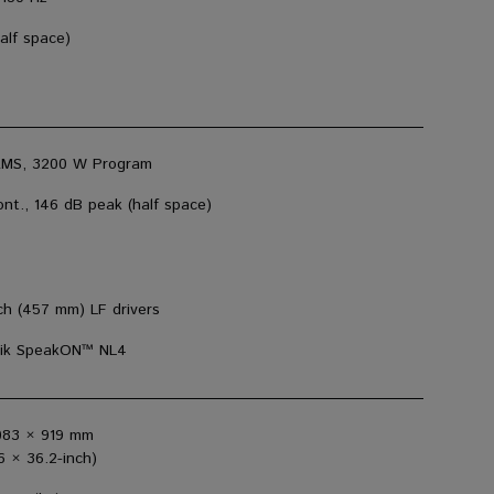
alf space)
RMS, 3200 W Program
nt., 146 dB peak (half space)
ch (457 mm) LF drivers
rik SpeakON™ NL4
083 × 919 mm
6 × 36.2-inch)