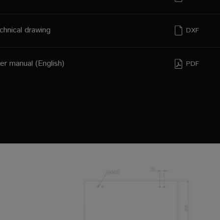
chnical drawing
DXF
er manual (English)
PDF