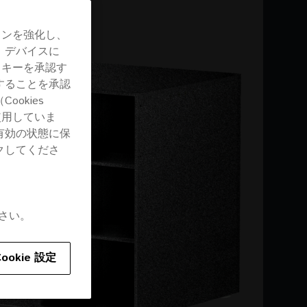
ョンを強化し、
、デバイスに
ッキーを承認す
することを承認
okies
使用していま
有効の状態に保
クしてくださ
さい。
Cookie 設定