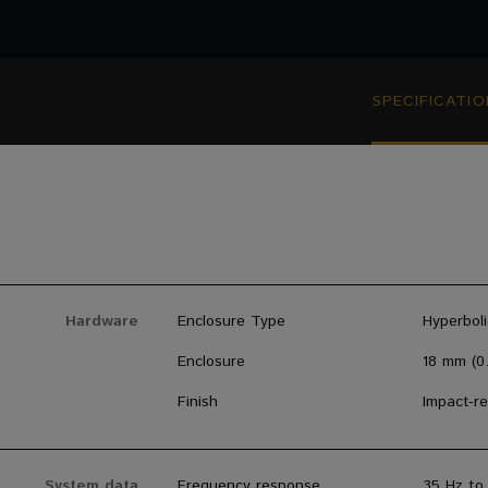
SPECIFICATIO
Hardware
Enclosure Type
Hyperbol
Enclosure
18 mm (0
Finish
Impact-re
System data
Frequency response
35 Hz to