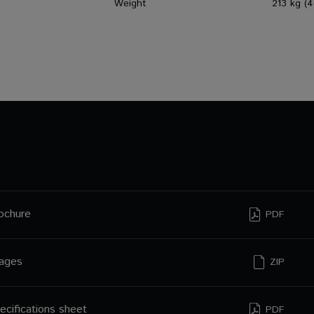
Weight
213 kg (4
ochure
PDF
ages
ZIP
ecifications sheet
PDF