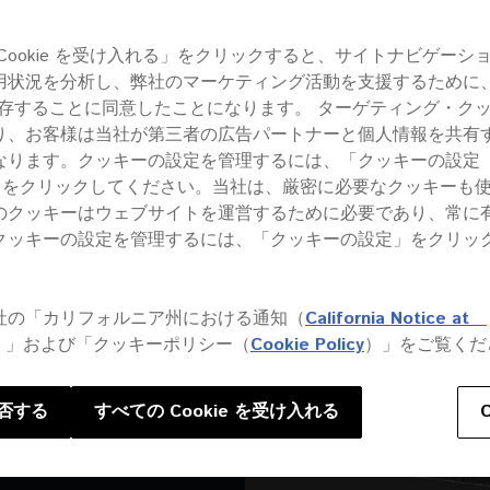
Cookie を受け入れる」をクリックすると、サイトナビゲーシ
用状況を分析し、弊社のマーケティング活動を支援するために
ウーフ
 を保存することに同意したことになります。 ターゲティング・ク
り、お客様は当社が第三者の広告パートナーと個人情報を共有
ります。クッキーの設定を管理するには、「クッキーの設定（Co
gs）」をクリックしてください。当社は、厳密に必要なクッキーも
のクッキーはウェブサイトを運営するために必要であり、常に
クッキーの設定を管理するには、「クッキーの設定」をクリッ
社の「カリフォルニア州における通知（
California Notice at
ブウーファーで
）」および「クッキーポリシー（
Cookie Policy
）」をご覧くだ
を作り、歪み
す。
否する
すべての Cookie を受け入れる
8インチドライ
で力強い低域再
された音を提供