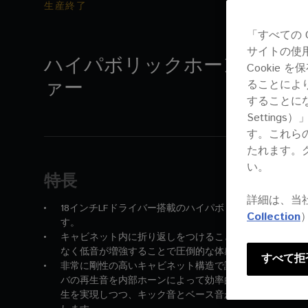
生産終了
「すべての 
サイトの使
ハイパボリックホーン・サブ
Cookie
ァー
ることによ
することにな
Settin
す。これら
たれます。
い。
特長
詳細は、当
18インチLFドライバー搭載のハイパボリックホーン・サ
Collection
す。
キャビネット内に折り返しをつけることで3mのホーン長
なく低音が増強することで圧倒的な体感低音を提供しま
すべて拒
非常に剛性の高いキャビネット構造で設計されており、1
バの再生音を内部ホーンによって効率的に増強すること
生を実現しつつ、キック音とベース音がしっかりと分離