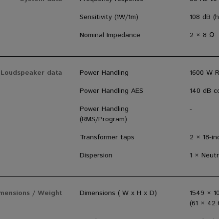
Sensitivity (1W/1m)
108 dB (h
Nominal Impedance
2 × 8 Ω
Loudspeaker data
Power Handling
1600 W 
Power Handling AES
140 dB co
Power Handling
-
(RMS/Program)
Transformer taps
2 × 18-in
Dispersion
1 × Neut
mensions / Weight
Dimensions ( W x H x D)
1549 × 1
(61 × 42.