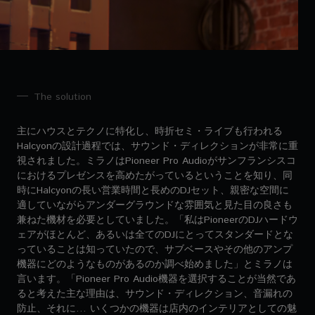
The solution
主にハウスとテクノに特化し、時折セミ・ライブも行われる
Halcyonの設計過程では、サウンド・ディレクションが非常に重
視されました。ミラノはPioneer Pro Audioがサンフランシスコ
におけるプレゼンスを高めたがっているということを知り、同
時にHalcyonの長い営業時間と長めのDJセット、親密な空間に
適していながらアンダーグラウンドな雰囲気と見た目の良さも
兼ねた機材を必要としていました。「私はPioneerのDJハードウ
ェアがほとんど、あるいは全てのDJにとってスタンダードとな
っていることは知っていたので、サブベースやその他のアンプ
機器にどのようなものがあるのか調べ始めました」とミラノは
言います。「Pioneer Pro Audio機器を選択することが当然であ
ると考えた主な理由は、サウンド・ディレクション、音漏れの
防止、それに… いくつかの機器は店内のインテリアとしての魅