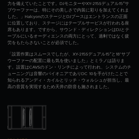
力を備えていたことです。DJモニターやXY-215Sデュアル15″サ
ブウーファーは、特にその美しさで内装に彩りを加えてくれま
した。」HalcyonのステージとDJブースはエントランスの正面
に位置しており、ステージにはテーブルサービスが行われる座
席もあります。ですから、サウンド・ディレクションはDJとテ
ーブルにいるオーディエンスの両方にとって、過剰ではなく疲
労をもたらさないことが必須でした。
「設置作業はスムースでしたが、XY-215Sデュアル15″と18”サブ
ウーファーの配置に最も気を使いました」とミラノは語りま
す。設置はCAVSのドン・リンチによって行われ、システムのチ
ューニングは音響のパイオニアでありDC 10を手がけたことで
知られるアンディ・カイルとリッチ・ウォルシュが担当し、最
高の音質を実現するため天井の防音も施されました。