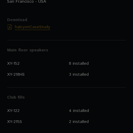
San Francisco - USA
Download
halcyonCaseStudy
Main floor speakers
XY-152
8 installed
XY-218HS
3 installed
Club fills
XY-122
4 installed
XY-215S
2 installed