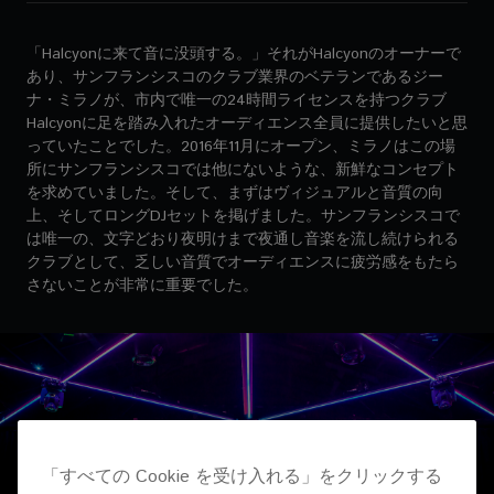
「Halcyonに来て音に没頭する。」それがHalcyonのオーナーで
あり、サンフランシスコのクラブ業界のベテランであるジー
ナ・ミラノが、市内で唯一の24時間ライセンスを持つクラブ
Halcyonに足を踏み入れたオーディエンス全員に提供したいと思
っていたことでした。2016年11月にオープン、ミラノはこの場
所にサンフランシスコでは他にないような、新鮮なコンセプト
を求めていました。そして、まずはヴィジュアルと音質の向
上、そしてロングDJセットを掲げました。サンフランシスコで
は唯一の、文字どおり夜明けまで夜通し音楽を流し続けられる
クラブとして、乏しい音質でオーディエンスに疲労感をもたら
さないことが非常に重要でした。
「すべての Cookie を受け入れる」をクリックする