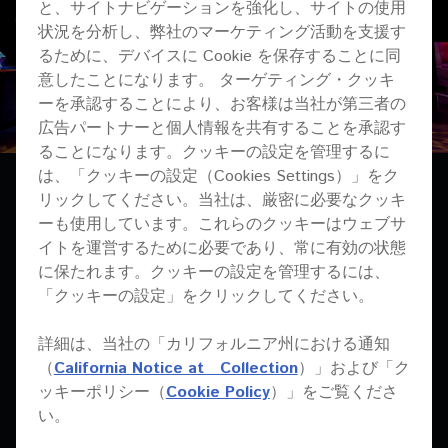
と、サイトナビゲーションを強化し、サイトの使用
状況を分析し、弊社のマーケティング活動を支援す
るために、デバイスに Cookie を保存することに同
意したことになります。 ターゲティング・クッキ
ーを承認することにより、お客様は当社が第三者の
広告パートナーと個人情報を共有することを承認す
ることになります。クッキーの設定を管理するに
は、「クッキーの設定（Cookies Settings）」をク
リックしてください。当社は、厳密に必要なクッキ
The challenge
ーも使用しています。これらのクッキーはウェブサ
イトを運営するために必要であり、常に有効の状態
「最初から、私はHalcyonを他とは違う店にしたかったのです」
に保たれます。クッキーの設定を管理するには、
とミラノは言います。「24時間ライセンスを取得している店は
「クッキーの設定」をクリックしてください。
他にないことを知っていたので、私の使命はDJたちが素晴らし
い音でプレイしたいだけプレイし続けられるようにし、またそ
詳細は、当社の「カリフォルニア州における通知
のようなクラブ体験を尊重するオーディエンスを呼び込むこと
（
California Notice at Collection
）」および「ク
でした。」ミラノと彼女のチームにとっての挑戦は、Halcyonと
ッキーポリシー（
Cookie Policy
）」をご覧くださ
いう全く新しいクラブを、1906年に建てられた煉瓦造りで家具
い。
も機材もなく、音漏れが懸念される倉庫の中に作ることでし
た。この小さな長方形の空間に、ミラノが必要としたのは古典