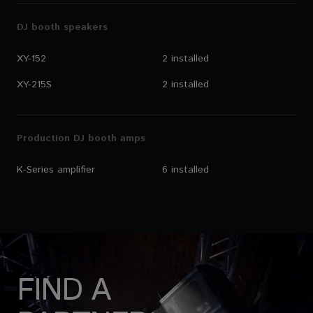
DJ booth speakers
XY-152
2 installed
XY-215S
2 installed
Production DJ booth amps
K-Series amplifier
6 installed
FIND A